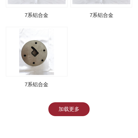
7系铝合金
7系铝合金
7系铝合金
加载更多